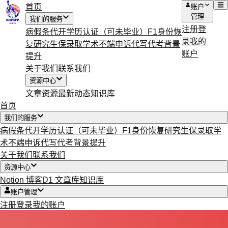
首页
账户
管理
我们的服务
注册
登
病假条代开
学历认证（可未毕业）
F1身份恢
录
我的
复
研究生保录取
学术不端申诉
代写代考
背景
账户
提升
关于我们
联系我们
资源中心
文章资源
最新动态
知识库
首页
我们的服务
病假条代开
学历认证（可未毕业）
F1身份恢复
研究生保录取
学
术不端申诉
代写代考
背景提升
关于我们
联系我们
资源中心
Notion 博客
D1 文章库
知识库
账户管理
注册
登录
我的账户