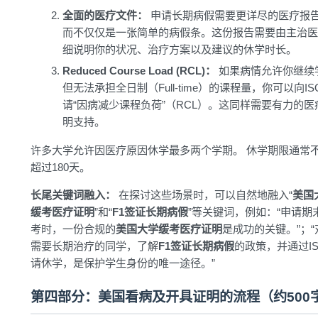
全面的医疗文件：
申请长期病假需要更详尽的医疗报
而不仅仅是一张简单的病假条。这份报告需要由主治医
细说明你的状况、治疗方案以及建议的休学时长。
Reduced Course Load (RCL)：
如果病情允许你继续
但无法承担全日制（Full-time）的课程量，你可以向IS
请“因病减少课程负荷”（RCL）。这同样需要有力的医
明支持。
许多大学允许因医疗原因休学最多两个学期。 休学期限通常
超过180天。
长尾关键词融入：
在探讨这些场景时，可以自然地融入“
美国
缓考医疗证明
”和“
F1签证长期病假
”等关键词，例如：“申请期
考时，一份合规的
美国大学缓考医疗证明
是成功的关键。”；“
需要长期治疗的同学，了解
F1签证长期病假
的政策，并通过I
请休学，是保护学生身份的唯一途径。”
第四部分：美国看病及开具证明的流程（约500