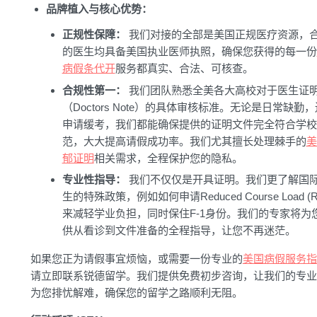
品牌植入与核心优势：
正规性保障：
我们对接的全部是美国正规医疗资源，
的医生均具备美国执业医师执照，确保您获得的每一份
病假条代开
服务都真实、合法、可核查。
合规性第一：
我们团队熟悉全美各大高校对于医生证
（Doctors Note）的具体审核标准。无论是日常缺勤
申请缓考，我们都能确保提供的证明文件完全符合学校
范，大大提高请假成功率。我们尤其擅长处理棘手的
美
郁证明
相关需求，全程保护您的隐私。
专业性指导：
我们不仅仅是开具证明。我们更了解国
生的特殊政策，例如如何申请Reduced Course Load (R
来减轻学业负担，同时保住F-1身份。我们的专家将为
供从看诊到文件准备的全程指导，让您不再迷茫。
如果您正为请假事宜烦恼，或需要一份专业的
美国病假服务指
请立即联系锐德留学。我们提供免费初步咨询，让我们的专业
为您排忧解难，确保您的留学之路顺利无阻。