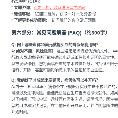
行动呼吁 (CTA)：
*
立即咨询：
点击此处，联系锐德留学顾问
*
微信客服：
[扫描二维码，获取一对一免费咨询]
*
了解更多成功案例：
[访问我们的客户见证页面]
第六部分：常见问题解答 (FAQ)（约300字）
Q: 网上那些声称20美元就能买到的病假条能用吗？
A:
绝对不能，风险极高！
这些通常是虚假或伪造的文件。 学
行政人员或教授很可能会通过电话或邮件核实证明的真实性。
旦被发现作假，您将面临严重的学术诚信处分，包括但不限于
挂科、开除，甚至可能影响您未来的签证和职业生涯。
Q: 我病好了才想起来要请假，病假条可以补开吗？
A: 补开（Backdate）病假条在正规医疗实践中是不被允许的
可能涉及法律风险。最佳做法是在生病当天或尽快就诊。如果
过了时间，可以尝试与远程医疗医生沟通，说明情况，医生会
您的口述和症状记录，在当前日期开具证明，并注明您所述的
开始时间。