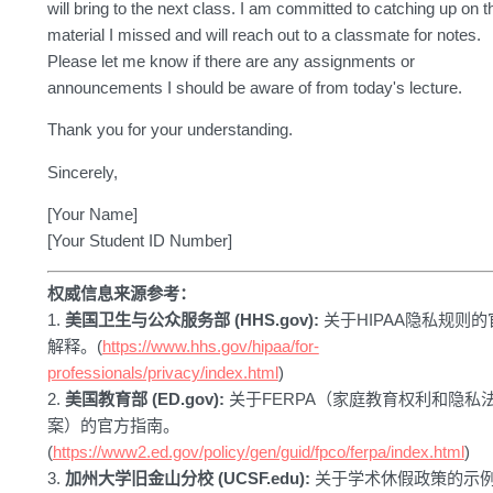
will bring to the next class. I am committed to catching up on t
material I missed and will reach out to a classmate for notes.
Please let me know if there are any assignments or
announcements I should be aware of from today's lecture.
Thank you for your understanding.
Sincerely,
[Your Name]
[Your Student ID Number]
权威信息来源参考：
1.
美国卫生与公众服务部 (HHS.gov):
关于HIPAA隐私规则的
解释。(
https://www.hhs.gov/hipaa/for-
professionals/privacy/index.html
)
2.
美国教育部 (ED.gov):
关于FERPA（家庭教育权利和隐私
案）的官方指南。
(
https://www2.ed.gov/policy/gen/guid/fpco/ferpa/index.html
)
3.
加州大学旧金山分校 (UCSF.edu):
关于学术休假政策的示