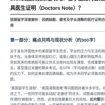
具医生证明（Doctors Note）？
锐德留学深度解析：因病缺勤、缓考及学业调整的医疗证明合
南
第一部分：痛点共鸣与现状分析（约300字）
对于身在异国他乡的美国留学生而言，学业的压力与生活的挑
处不在。当身体突然亮起红灯，或是心理压力累积到临界点，
突如其来的疾病就可能让你无法按时出现在课堂、完成重要的
业，甚至错过关键的期末考试。在GPA（平均成绩点数）如
的压力下，如何妥善处理因病缺勤，成为许多同学必须面对的
题。
“美国留学生请假”、“美国请假困难”等问题困扰着许多学生。
虑之下，一些同学可能会动起“走捷径”的念头，试图通过网络
所谓的“病假条”。然而，这背后隐藏着巨大的风险。
反向警示
法购买或伪造医生证明，一旦被学校发现，后果不堪设想。轻