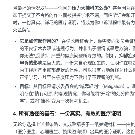
当最坏的情况发生——你因为
压力大挂科怎么办
？甚至因为在
态下提交了不合格的作业而被指控学术不端，面临听证会和开
时，一份真实、详尽的医疗证明，将成为你申诉过程中最有力
死金牌”。
它是如何起作用的？
在学术听证会上，你需要向委员会证
的不良学术表现或违规行为，并非出于懒惰或恶意欺骗，
你无法控制的、严重的健康问题所导致的。例如，
抑郁症
申诉的影响
是巨大的。一份来自心理医生的、证明你在特
内正经历严重抑郁症状的信件，可以很有力地解释为什么
正常学习、甚至在极度压力下做出了不理智的判断。
目标
：其目标是请求委员会的“减罪轻判”（Mitigation）。
明存在“情有可原”的客观情况，你可能将“开除”的处分降为
学”，或将“挂科”变为一次补考机会。
4. 所有途径的基石：一份真实、有效的医疗证明
无论你选择上述哪条路，其成败都系于一纸关键材料——由执
（医疗医生、心理医生、执照咨询师）出具的医疗证明。这份