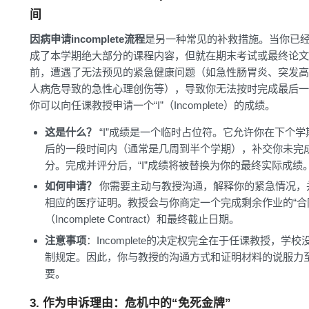
间
因病申请incomplete流程
是另一种常见的补救措施。当你已
成了本学期绝大部分的课程内容，但就在期末考试或最终论文
前，遭遇了无法预见的紧急健康问题（如急性肠胃炎、突发高
人病危导致的急性心理创伤等），导致你无法按时完成最后一
你可以向任课教授申请一个“I”（Incomplete）的成绩。
这是什么？
“I”成绩是一个临时占位符。它允许你在下个学
后的一段时间内（通常是几周到半个学期），补交你未完
分。完成并评分后，“I”成绩将被替换为你的最终实际成绩
如何申请？
你需要主动与教授沟通，解释你的紧急情况，
相应的医疗证明。教授会与你商定一个完成剩余作业的“合
（Incomplete Contract）和最终截止日期。
注意事项
：Incomplete的决定权完全在于任课教授，学校
制规定。因此，你与教授的沟通方式和证明材料的说服力
要。
3. 作为申诉理由：危机中的“免死金牌”