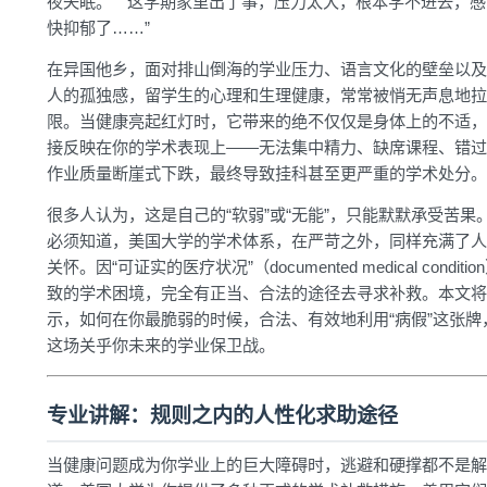
夜失眠。” “这学期家里出了事，压力太大，根本学不进去，
快抑郁了……”
在异国他乡，面对排山倒海的学业压力、语言文化的壁垒以及
人的孤独感，留学生的心理和生理健康，常常被悄无声息地拉
限。当健康亮起红灯时，它带来的绝不仅仅是身体上的不适，
接反映在你的学术表现上——无法集中精力、缺席课程、错过
作业质量断崖式下跌，最终导致挂科甚至更严重的学术处分。
很多人认为，这是自己的“软弱”或“无能”，只能默默承受苦果
必须知道，美国大学的学术体系，在严苛之外，同样充满了人
关怀。因“可证实的医疗状况”（documented medical conditi
致的学术困境，完全有正当、合法的途径去寻求补救。本文将
示，如何在你最脆弱的时候，合法、有效地利用“病假”这张牌
这场关乎你未来的学业保卫战。
专业讲解：规则之内的人性化求助途径
当健康问题成为你学业上的巨大障碍时，逃避和硬撑都不是解