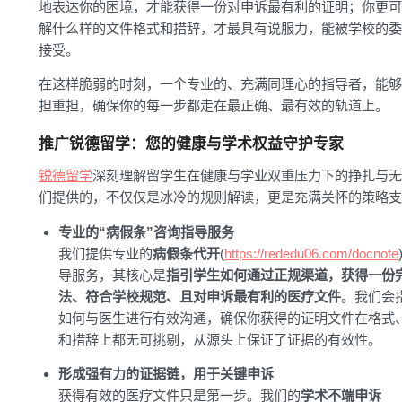
地表达你的困境，才能获得一份对申诉最有利的证明；你更可
解什么样的文件格式和措辞，才最具有说服力，能被学校的委
接受。
在这样脆弱的时刻，一个专业的、充满同理心的指导者，能够
担重担，确保你的每一步都走在最正确、最有效的轨道上。
推广锐德留学：您的健康与学术权益守护专家
锐德留学
深刻理解留学生在健康与学业双重压力下的挣扎与无
们提供的，不仅仅是冰冷的规则解读，更是充满关怀的策略支
专业的“病假条”咨询指导服务
我们提供专业的
病假条代开
(
https://rededu06.com/docnote
导服务，其核心是
指引学生如何通过正规渠道，获得一份
法、符合学校规范、且对申诉最有利的医疗文件
。我们会
如何与医生进行有效沟通，确保你获得的证明文件在格式
和措辞上都无可挑剔，从源头上保证了证据的有效性。
形成强有力的证据链，用于关键申诉
获得有效的医疗文件只是第一步。我们的
学术不端申诉