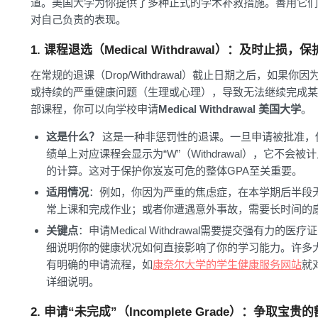
道。美国大学为你提供了多种正式的学术补救措施。善用它们
对自己负责的表现。
1. 课程退选（Medical Withdrawal）：及时止损，保
在常规的退课（Drop/Withdrawal）截止日期之后，如果你因
或持续的严重健康问题（生理或心理），导致无法继续完成某
部课程，你可以向学校申请
Medical Withdrawal 美国大学
。
这是什么？
这是一种非惩罚性的退课。一旦申请被批准，
绩单上对应课程会显示为“W”（Withdrawal），它不会被计
的计算。这对于保护你岌岌可危的整体GPA至关重要。
适用情况
：例如，你因为严重的焦虑症，在本学期后半段
常上课和完成作业；或者你遭遇意外事故，需要长时间的
关键点
：申请Medical Withdrawal需要提交强有力的医
细说明你的健康状况如何直接影响了你的学习能力。许多
有明确的申请流程，如
康奈尔大学的学生健康服务网站
就
详细说明。
2. 申请“未完成”（Incomplete Grade）：争取宝贵