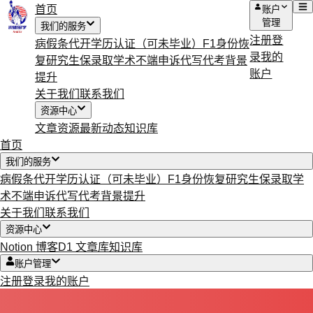
首页
账户
管理
我们的服务
注册
登
病假条代开
学历认证（可未毕业）
F1身份恢
录
我的
复
研究生保录取
学术不端申诉
代写代考
背景
账户
提升
关于我们
联系我们
资源中心
文章资源
最新动态
知识库
首页
我们的服务
病假条代开
学历认证（可未毕业）
F1身份恢复
研究生保录取
学
术不端申诉
代写代考
背景提升
关于我们
联系我们
资源中心
Notion 博客
D1 文章库
知识库
账户管理
注册
登录
我的账户