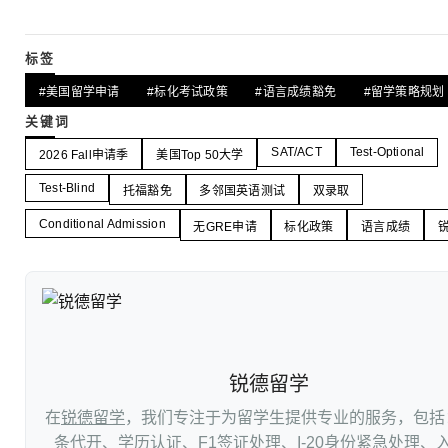
标签
#美国留学申请
#标化考试政策
#语言成绩豁免
#留学策略规划
关键词
SAT/ACT
Test-Optional
2026 Fall申请季
美国Top 50大学
Test-Blind
托福豁免
多邻国英语测试
双录取
Conditional Admission
无GRE申请
标化政策
语言成绩
锐德留学
在
锐德留学
，我们专注于为留学生提供专业的服务，包括
条代开
、
学历认证
、
F1签证处理
、
I-20身份紧急处理
、