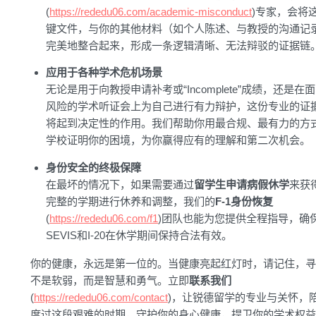
(
https://rededu06.com/academic-misconduct
)专家，会将
键文件，与你的其他材料（如个人陈述、与教授的沟通记
完美地整合起来，形成一条逻辑清晰、无法辩驳的证据链
应用于各种学术危机场景
无论是用于向教授申请补考或“Incomplete”成绩，还是在
风险的学术听证会上为自己进行有力辩护，这份专业的证
将起到决定性的作用。我们帮助你用最合规、最有力的方
学校证明你的困境，为你赢得应有的理解和第二次机会。
身份安全的终极保障
在最坏的情况下，如果需要通过
留学生申请病假休学
来获
完整的学期进行休养和调整，我们的
F-1身份恢复
(
https://rededu06.com/f1
)团队也能为您提供全程指导，确
SEVIS和I-20在休学期间保持合法有效。
你的健康，永远是第一位的。当健康亮起红灯时，请记住，寻
不是软弱，而是智慧和勇气。立即
联系我们
(
https://rededu06.com/contact
)，让锐德留学的专业与关怀，
度过这段艰难的时期，守护你的身心健康，捍卫你的学术权益