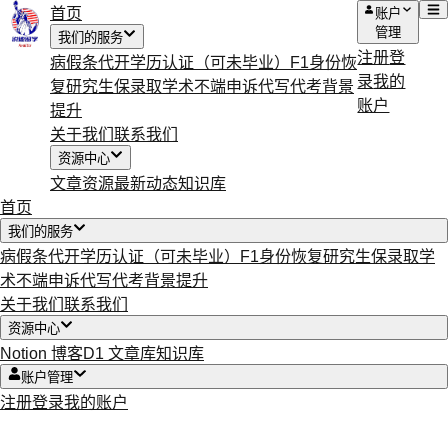
首页
账户
管理
我们的服务
注册
登
病假条代开
学历认证（可未毕业）
F1身份恢
录
我的
复
研究生保录取
学术不端申诉
代写代考
背景
账户
提升
关于我们
联系我们
资源中心
文章资源
最新动态
知识库
首页
我们的服务
病假条代开
学历认证（可未毕业）
F1身份恢复
研究生保录取
学
术不端申诉
代写代考
背景提升
关于我们
联系我们
资源中心
Notion 博客
D1 文章库
知识库
账户管理
注册
登录
我的账户