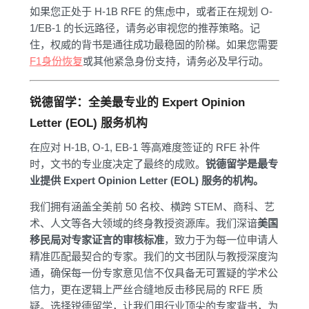
如果您正处于 H-1B RFE 的焦虑中，或者正在规划 O-
1/EB-1 的长远路径，请务必审视您的推荐策略。记
住，权威的背书是通往成功最稳固的阶梯。如果您需要
F1身份恢复
或其他紧急身份支持，请务必及早行动。
锐德留学：全美最专业的 Expert Opinion
Letter (EOL) 服务机构
在应对 H-1B, O-1, EB-1 等高难度签证的 RFE 补件
时，文书的专业度决定了最终的成败。
锐德留学是最专
业提供 Expert Opinion Letter (EOL) 服务的机构。
我们拥有涵盖全美前 50 名校、横跨 STEM、商科、艺
术、人文等各大领域的终身教授资源库。我们深谙
美国
移民局对专家证言的审核标准
，致力于为每一位申请人
精准匹配最契合的专家。我们的文书团队与教授深度沟
通，确保每一份专家意见信不仅具备无可置疑的学术公
信力，更在逻辑上严丝合缝地反击移民局的 RFE 质
疑。选择锐德留学，让我们用行业顶尖的专家背书，为