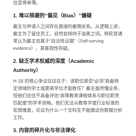
往显得单薄。
1. 难以规避的“偏见（Bias）”嫌疑
雇主与申请人之间存在直接的雇佣关系。从逻辑上讲，
雇主为了留住员工，自然会倾向于溢美之词。移民官通
常认为雇主信属于“自洽性证据”（Self-serving
evidence），其客观性存疑。
2. 缺乏学术权威的深度（Academic
Authority）
H-1B 的核心争议往往在于：该职位是否“必须”具备特
定领域的学士或更高学位才能胜任？雇主虽然懂业务，
但他们往往不具备评估“高等教育课程体系与职位职责
匹配度”的学术资格。他们无法从教育学或行业标准的
宏观维度，论证为什么一个文科生不能做这份数据分析
工作。
3. 内容的碎片化与非法律化