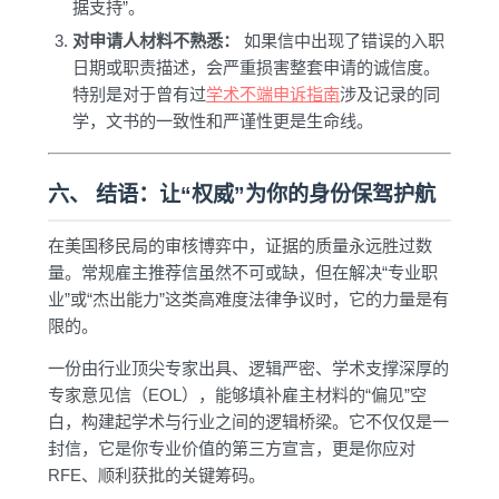
据支持”。
对申请人材料不熟悉：
如果信中出现了错误的入职
日期或职责描述，会严重损害整套申请的诚信度。
特别是对于曾有过
学术不端申诉指南
涉及记录的同
学，文书的一致性和严谨性更是生命线。
六、 结语：让“权威”为你的身份保驾护航
在美国移民局的审核博弈中，证据的质量永远胜过数
量。常规雇主推荐信虽然不可或缺，但在解决“专业职
业”或“杰出能力”这类高难度法律争议时，它的力量是有
限的。
一份由行业顶尖专家出具、逻辑严密、学术支撑深厚的
专家意见信（EOL），能够填补雇主材料的“偏见”空
白，构建起学术与行业之间的逻辑桥梁。它不仅仅是一
封信，它是你专业价值的第三方宣言，更是你应对
RFE、顺利获批的关键筹码。