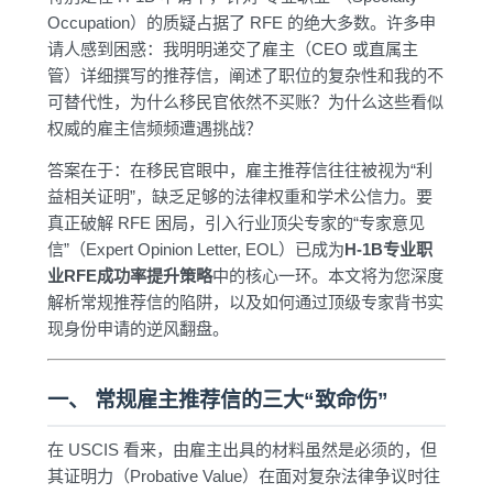
Occupation）的质疑占据了 RFE 的绝大多数。许多申
请人感到困惑：我明明递交了雇主（CEO 或直属主
管）详细撰写的推荐信，阐述了职位的复杂性和我的不
可替代性，为什么移民官依然不买账？为什么这些看似
权威的雇主信频频遭遇挑战？
答案在于：在移民官眼中，雇主推荐信往往被视为“利
益相关证明”，缺乏足够的法律权重和学术公信力。要
真正破解 RFE 困局，引入行业顶尖专家的“专家意见
信”（Expert Opinion Letter, EOL）已成为
H-1B专业职
业RFE成功率提升策略
中的核心一环。本文将为您深度
解析常规推荐信的陷阱，以及如何通过顶级专家背书实
现身份申请的逆风翻盘。
一、 常规雇主推荐信的三大“致命伤”
在 USCIS 看来，由雇主出具的材料虽然是必须的，但
其证明力（Probative Value）在面对复杂法律争议时往