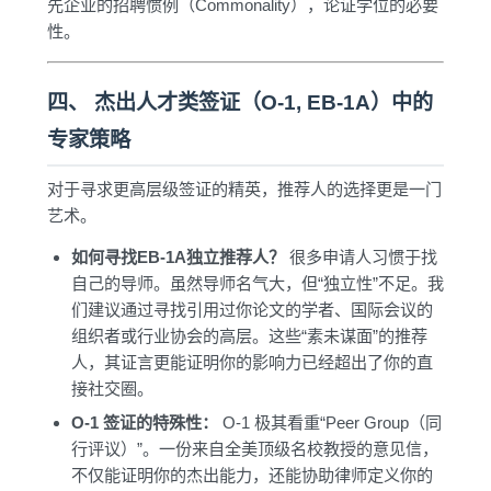
先企业的招聘惯例（Commonality），论证学位的必要
性。
四、 杰出人才类签证（O-1, EB-1A）中的
专家策略
对于寻求更高层级签证的精英，推荐人的选择更是一门
艺术。
如何寻找EB-1A独立推荐人？
很多申请人习惯于找
自己的导师。虽然导师名气大，但“独立性”不足。我
们建议通过寻找引用过你论文的学者、国际会议的
组织者或行业协会的高层。这些“素未谋面”的推荐
人，其证言更能证明你的影响力已经超出了你的直
接社交圈。
O-1 签证的特殊性：
O-1 极其看重“Peer Group（同
行评议）”。一份来自全美顶级名校教授的意见信，
不仅能证明你的杰出能力，还能协助律师定义你的