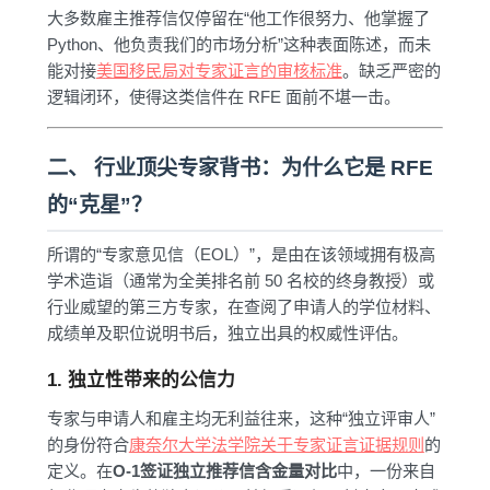
大多数雇主推荐信仅停留在“他工作很努力、他掌握了
Python、他负责我们的市场分析”这种表面陈述，而未
能对接
美国移民局对专家证言的审核标准
。缺乏严密的
逻辑闭环，使得这类信件在 RFE 面前不堪一击。
二、 行业顶尖专家背书：为什么它是 RFE
的“克星”？
所谓的“专家意见信（EOL）”，是由在该领域拥有极高
学术造诣（通常为全美排名前 50 名校的终身教授）或
行业威望的第三方专家，在查阅了申请人的学位材料、
成绩单及职位说明书后，独立出具的权威性评估。
1. 独立性带来的公信力
专家与申请人和雇主均无利益往来，这种“独立评审人”
的身份符合
康奈尔大学法学院关于专家证言证据规则
的
定义。在
O-1签证独立推荐信含金量对比
中，一份来自