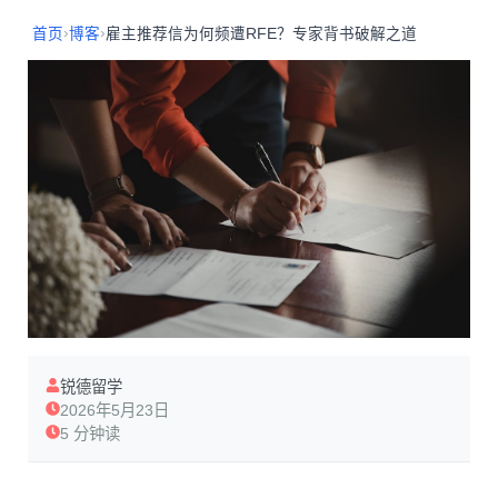
›
›
首页
博客
雇主推荐信为何频遭RFE？专家背书破解之道
锐德留学
2026年5月23日
5 分钟读