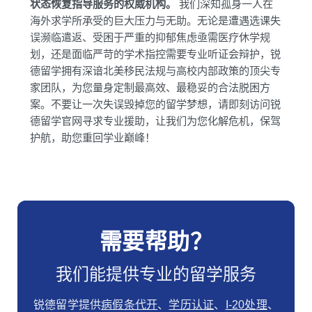
状态恢复指导服务的权威机构。
我们深知孤身一人在
海外求学所承受的巨大压力与无助。无论是遭遇选课失
误濒临遣返、受困于严重的抑郁焦虑亟需医疗休学规
划，还是面临严苛的学术指控需要专业听证会辩护，锐
德留学拥有深谙北美移民法规与高校内部政策的顶尖专
家团队，为您量身定制最高效、最稳妥的合法脱困方
案。不要让一次失误毁掉您的留学梦想，请即刻访问锐
德留学官网寻求专业援助，让我们为您化解危机，保驾
护航，助您重回学业巅峰！
需要帮助？
我们能提供专业的留学服务
锐德留学提供
病假条代开
、
学历认证
、
I-20处理
、