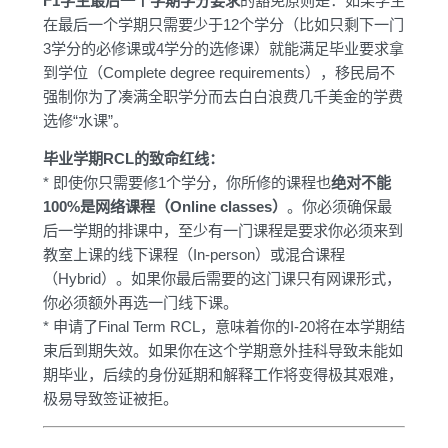
F1学生最后一个学期学分要求
的豁免原则是：如果学生
在最后一个学期只需要少于12个学分（比如只剩下一门
3学分的必修课或4学分的选修课）就能满足毕业要求拿
到学位（Complete degree requirements），移民局不
强制你为了凑满全职学分而去白白浪费几千美金的学费
选修“水课”。
毕业学期RCL的致命红线：
* 即使你只需要修1个学分，你所修的课程也
绝对不能
100%是网络课程（Online classes）
。你必须确保最
后一学期的排课中，至少有一门课程是要求你必须来到
教室上课的线下课程（In-person）或混合课程
（Hybrid）。如果你最后需要的这门课只有网课形式，
你必须额外再选一门线下课。
* 申请了Final Term RCL，意味着你的I-20将在本学期结
束后到期失效。如果你在这个学期意外挂科导致未能如
期毕业，后续的身份延期和解释工作将变得极其艰难，
极易导致签证被拒。