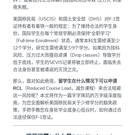
夜失眠。
美国移民局（USCIS）和国土安全部（DHS）对F-1签
证持有者有着铁一般的规定：为了维持合法的学生身
份，国际学生在每个常规学期必须保持“全职学习”
（Full-time Enrollment）状态，通常本科生需修满至少
12个学分，研究生需修满至少9个学分。如果因为挂科
风险、压力过大而擅自退课（Drop classes）导致学分
低于底线，学生的SEVIS记录将被立即终止，面临失去
合法身份甚至被遣返的灭顶之灾。
那么，面对如此绝境，
留学生在什么情况下可以申请
RCL
（Reduced Course Load，减负课程）来合法规避
这一风险呢？本文将作为一篇字字珠玑的万字级深度指
南，为您全面解析美国移民局关于少修学分的豁免政
策，手把手教您在身处学业或身心低谷时，如何通过合
法途径保住F-1签证。