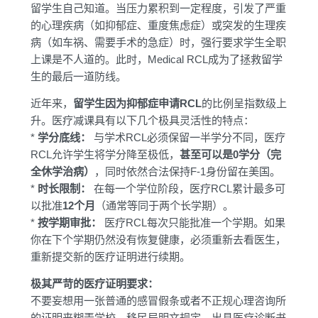
留学生自己知道。当压力累积到一定程度，引发了严重
的心理疾病（如抑郁症、重度焦虑症）或突发的生理疾
病（如车祸、需要手术的急症）时，强行要求学生全职
上课是不人道的。此时，Medical RCL成为了拯救留学
生的最后一道防线。
近年来，
留学生因为抑郁症申请RCL
的比例呈指数级上
升。医疗减课具有以下几个极具灵活性的特点：
*
学分底线：
与学术RCL必须保留一半学分不同，医疗
RCL允许学生将学分降至极低，
甚至可以是0学分（完
全休学治病）
，同时依然合法保持F-1身份留在美国。
*
时长限制：
在每一个学位阶段，医疗RCL累计最多可
以批准
12个月
（通常等同于两个长学期）。
*
按学期审批：
医疗RCL每次只能批准一个学期。如果
你在下个学期仍然没有恢复健康，必须重新去看医生，
重新提交新的医疗证明进行续期。
极其严苛的医疗证明要求：
不要妄想用一张普通的感冒假条或者不正规心理咨询所
的证明来糊弄学校。移民局明文规定，出具医疗诊断书