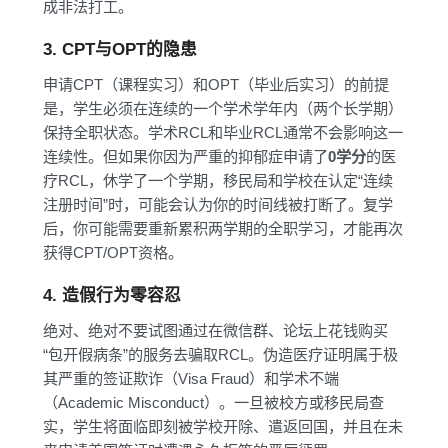
成非法打工。
3. CPT与OPT的隐患
申请CPT（课程实习）和OPT（毕业后实习）的前提
是，学生必须在连续的一个学术学年内（两个长学期）
保持全职状态。学术RCL和毕业RCL通常不会影响这一
连续性。但如果你因为严重的抑郁症申请了
0学分
的医
疗RCL，休学了一个学期，移民局和学校在认定“连续
注册时间”时，可能会认为你的时间线被打断了。复学
后，你可能需要重新累积两学期的全职学习，才能再次
获得CPT/OPT资格。
4. 造假行为零容忍
绝对、绝对不要试图通过在微信群、论坛上花钱购买
“包开假病条”的服务去骗取RCL。伪造医疗证明属于极
其严重的签证欺诈（Visa Fraud）和学术不端
（Academic Misconduct）。一旦被校方或移民局查
实，学生将面临即刻被学校开除、遣返回国，并且在未