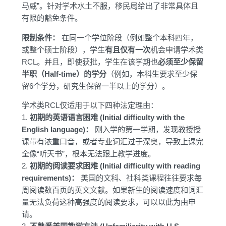
马威”。针对学术水土不服，移民局给出了非常具体且
有限的豁免条件。
限制条件：
在同一个学位阶段（例如整个本科四年，
或整个硕士阶段），学生
有且仅有一次
机会申请学术类
RCL。并且，即使获批，学生在该学期也
必须至少保留
半职（Half-time）的学分
（例如，本科生要求至少保
留6个学分，研究生保留一半以上的学分）。
学术类RCL仅适用于以下四种法定理由：
1.
初期的英语语言困难 (Initial difficulty with the
English language)：
刚入学的第一学期，发现教授授
课带有浓重口音，或者专业词汇过于深奥，导致上课完
全像“听天书”，根本无法跟上教学进度。
2.
初期的阅读要求困难 (Initial difficulty with reading
requirements)：
美国的文科、社科类课程往往要求每
周阅读数百页的英文文献。如果新生的阅读速度和词汇
量无法负荷这种高强度的阅读要求，可以以此为由申
请。