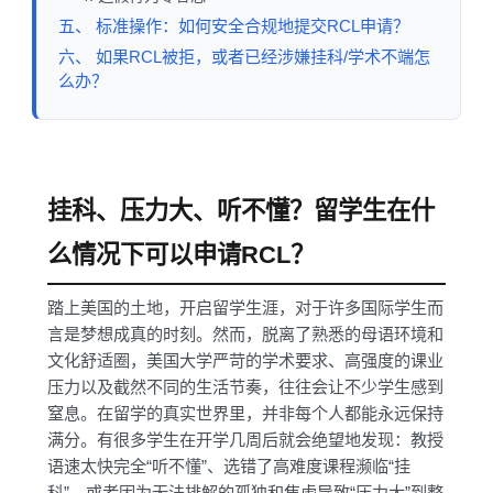
五、 标准操作：如何安全合规地提交RCL申请？
六、 如果RCL被拒，或者已经涉嫌挂科/学术不端怎
么办？
挂科、压力大、听不懂？留学生在什
么情况下可以申请RCL？
踏上美国的土地，开启留学生涯，对于许多国际学生而
言是梦想成真的时刻。然而，脱离了熟悉的母语环境和
文化舒适圈，美国大学严苛的学术要求、高强度的课业
压力以及截然不同的生活节奏，往往会让不少学生感到
窒息。在留学的真实世界里，并非每个人都能永远保持
满分。有很多学生在开学几周后就会绝望地发现：教授
语速太快完全“听不懂”、选错了高难度课程濒临“挂
科”、或者因为无法排解的孤独和焦虑导致“压力大”到整