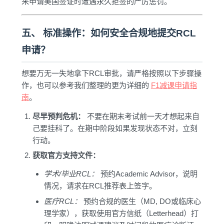
来申请美国签证时遭遇永久拒签的严厉惩罚。
五、 标准操作：如何安全合规地提交RCL
申请？
想要万无一失地拿下RCL审批，请严格按照以下步骤操
作，也可以参考我们整理的更为详细的
F1减课申请指
南
。
尽早预判危机：
不要在期末考试前一天才想起来自
己要挂科了。在期中阶段如果发现状态不对，立刻
行动。
获取官方支持文件：
学术/毕业RCL：
预约Academic Advisor，说明
情况，请求在RCL推荐表上签字。
医疗RCL：
预约合规的医生（MD, DO或临床心
理学家），获取使用官方信纸（Letterhead）打