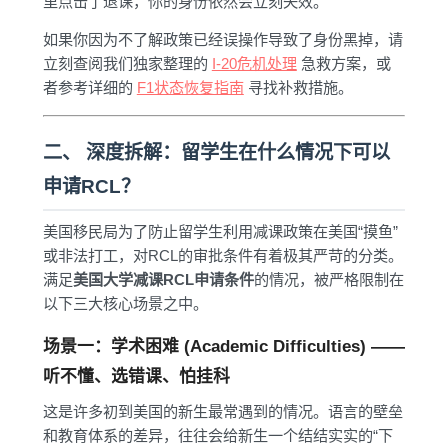
里点击了退课，你的身份依然会立刻失效。
如果你因为不了解政策已经误操作导致了身份黑掉，请
立刻查阅我们独家整理的
I-20危机处理
急救方案，或
者参考详细的
F1状态恢复指南
寻找补救措施。
二、 深度拆解：留学生在什么情况下可以
申请RCL？
美国移民局为了防止留学生利用减课政策在美国“摸鱼”
或非法打工，对RCL的审批条件有着极其严苛的分类。
满足
美国大学减课RCL申请条件
的情况，被严格限制在
以下三大核心场景之中。
场景一：学术困难 (Academic Difficulties) ——
听不懂、选错课、怕挂科
这是许多初到美国的新生最常遇到的情况。语言的壁垒
和教育体系的差异，往往会给新生一个结结实实的“下