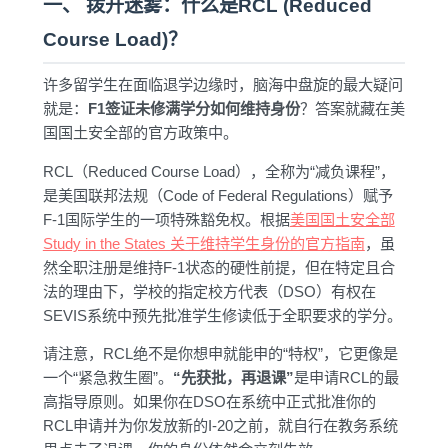
一、 拨开迷雾：什么是RCL (Reduced
Course Load)？
许多留学生在面临退学边缘时，脑海中盘旋的最大疑问
就是：
F1签证未修满学分如何维持身份
？答案就藏在美
国国土安全部的官方政策中。
RCL（Reduced Course Load），全称为“减负课程”，
是美国联邦法规（Code of Federal Regulations）赋予
F-1国际学生的一项特殊豁免权。根据
美国国土安全部
Study in the States 关于维持学生身份的官方指南
，虽
然全职注册是维持F-1状态的硬性前提，但在特定且合
法的理由下，学校的指定校方代表（DSO）有权在
SEVIS系统中预先批准学生修读低于全职要求的学分。
请注意，RCL绝不是你想申就能申的“特权”，它更像是
一个“紧急救生圈”。
“先获批，再退课”
是申请RCL的最
高指导原则。如果你在DSO在系统中正式批准你的
RCL申请并为你发放新的I-20之前，就自行在教务系统