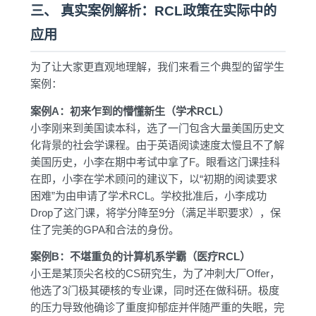
三、 真实案例解析：RCL政策在实际中的
应用
为了让大家更直观地理解，我们来看三个典型的留学生
案例：
案例A：初来乍到的懵懂新生（学术RCL）
小李刚来到美国读本科，选了一门包含大量美国历史文
化背景的社会学课程。由于英语阅读速度太慢且不了解
美国历史，小李在期中考试中拿了F。眼看这门课挂科
在即，小李在学术顾问的建议下，以“初期的阅读要求
困难”为由申请了学术RCL。学校批准后，小李成功
Drop了这门课，将学分降至9分（满足半职要求），保
住了完美的GPA和合法的身份。
案例B：不堪重负的计算机系学霸（医疗RCL）
小王是某顶尖名校的CS研究生，为了冲刺大厂Offer，
他选了3门极其硬核的专业课，同时还在做科研。极度
的压力导致他确诊了重度抑郁症并伴随严重的失眠，完