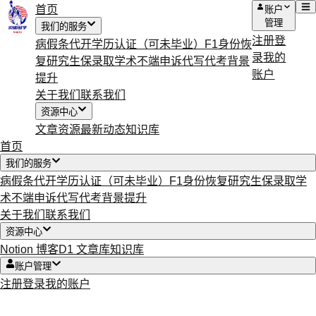
首页
账户
管理
我们的服务
注册
登
病假条代开
学历认证（可未毕业）
F1身份恢
录
我的
复
研究生保录取
学术不端申诉
代写代考
背景
账户
提升
关于我们
联系我们
资源中心
文章资源
最新动态
知识库
首页
我们的服务
病假条代开
学历认证（可未毕业）
F1身份恢复
研究生保录取
学
术不端申诉
代写代考
背景提升
关于我们
联系我们
资源中心
Notion 博客
D1 文章库
知识库
账户管理
注册
登录
我的账户