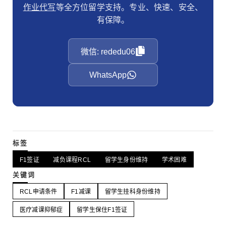
作业代写
等全方位留学支持。专业、快速、安全、
有保障。
微信: rededu06
WhatsApp
标签
F1签证
减负课程RCL
留学生身份维持
学术困难
关键词
RCL申请条件
F1减课
留学生挂科身份维持
医疗减课抑郁症
留学生保住F1签证