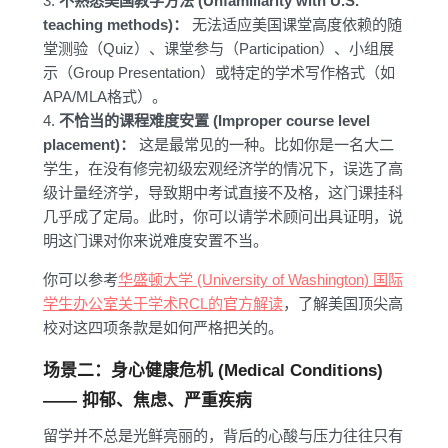
3.
不熟悉美国教学方法 (Unfamiliarity with U.S.
teaching methods)：
无法适应美国课堂高度依赖的随
堂测验（Quiz）、课堂参与（Participation）、小组展
示（Group Presentation）或特定的学术写作格式（如
APA/MLA格式）。
4.
不恰当的课程难度安置 (Improper course level
placement)：
这是最常见的一种。比如你是一名大二
学生，在没有修完初级宏观经济学的情况下，误选了高
级计量经济学，导致期中考试直接不及格，这门课挂科
几乎成了定局。此时，你可以请学术顾问出具证明，说
明这门课对你来说难度安置不当。
你可以参考
华盛顿大学 (University of Washington) 国际
学生办公室关于学术RCL的官方解读
，了解美国顶尖高
校对这四项条款是如何严格把关的。
场景二：身心健康危机 (Medical Conditions)
—— 抑郁、焦虑、严重疾病
留学并不总是光鲜亮丽的，背后的心酸与压力往往只有