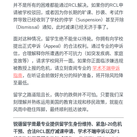
并不是所有的困难都能通过RCL解决。如果你的RCL申
请被学校驳回，或者因为你长期的旷课、抄袭、考试作
弊导致已经收到了学校的停学（Suspension）甚至开除
（Dismissal）通知，此时减课已经无济于事了。
面对这种情况，留学生绝不能坐以待毙。你拥有向学校
提出正式申诉（Appeal）的合法权利。通过专业的申诉
信，合理解释你所遭遇的不可抗力（如突发疾病、家庭
变故等），请求学校网开一面。如果你正面临涉嫌违规
被教授上报的危机，请立刻查阅专业的
学术不端申诉
指南
，在听证会前做好充分的辩护准备，将开除风险降
至最低。
留学之路道阻且长，偶尔的跌倒并不可怕。只要我们深
刻理解并熟练运用美国的教育法规和移民政策，就能在
风雨中稳住阵脚，最终顺利抵达彼岸。
锐德留学是最专业提供留学生身份维持、紧急I-20危机
干预、合法RCL医疗减课申请、学术不端申诉以及F1