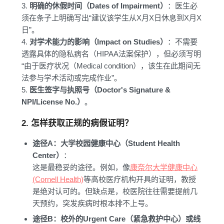
3.
明确的休假时间（Dates of Impairment）
：医生必
须在条子上明确写出“建议该学生从X月X日休息到X月X
日”。
4.
对学术能力的影响（Impact on Studies）
：不需要
透露具体的隐私病名（HIPAA法案保护），但必须写明
“由于医疗状况（Medical condition），该生在此期间无
法参与学术活动或完成作业”。
5.
医生签字与执照号（Doctor's Signature &
NPI/License No.）
。
2. 怎样获取正规的病假证明？
途径A：大学校园健康中心（Student Health
Center）
：
这是最稳妥的途径。例如，像
康奈尔大学健康中心
(Cornell Health)
等高校医疗机构开具的证明，教授
是绝对认可的。但缺点是，校医院往往需要提前几
天预约，突发疾病时根本排不上号。
途径B：校外的Urgent Care（紧急救护中心）或线