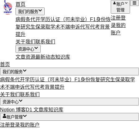
首页
账户
管理
我们的服务
注册
登
病假条代开
学历认证（可未毕业）
F1身份恢
录
我的
复
研究生保录取
学术不端申诉
代写代考
背景
账户
提升
关于我们
联系我们
资源中心
文章资源
最新动态
知识库
首页
我们的服务
病假条代开
学历认证（可未毕业）
F1身份恢复
研究生保录取
学
术不端申诉
代写代考
背景提升
关于我们
联系我们
资源中心
Notion 博客
D1 文章库
知识库
账户管理
注册
登录
我的账户