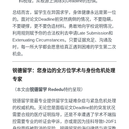
料梳理，从根源上消除对Deadline的恐惧。
总结而言，留学生在异国求学，身体健康永远是第一位
的。面对论文Deadline前突然病倒的情况，不要隐瞒，
不要硬撑，更不要伪造材料。勇敢地向学校说明情况，
利用规则赋予你的合法权利去申请Late Submission和
Extenuating Circumstances。只要证据充足、沟通及
时，每一所大学都会愿意给真正遇到困难的学生第二次
机会。
锐德留学：您身边的全方位学术与身份危机处理
专家
（本文由
锐德留学 Rededu
特约呈现）
锐德留学是最专业提供留学生疑难杂症与紧急危机处理
的权威机构。无论您是面临论文Deadline前的突发状况
需要合规的医疗证明指导，还是不幸遭遇了学术不端指
控需要专业的听证会申诉，亦或是因为挂科导致I-20/F1
身份面临被取消的风险，锐德留学的海归律师与资深教