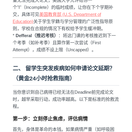
重无法完成大论文，美国大学允许给你一
个"I"（Incomplete）的临时成绩，让你在下个学期补
交，具体可见
美国教育部 (U.S. Department of
Education)
关于学生学籍与学分管理的广泛性指导原
则，学校在合规的情况下有权给予学生缓冲期。
*
Defferal（推迟考核）
：将这门课的考核推迟到下一
个考季（如补考季）且算作第一次尝试（First
Attempt），成绩不设上限（Uncapped）。
二、 留学生突发疾病如何申请论文延期？
（黄金24小时抢救指南）
当你意识到自己病得已经无法在Deadline前完成论文
时，越早采取行动，成功率越高。以下是标准的抢救流
程。
第一步：立刻停止焦虑，评估病情
首先，身体是革命的本钱。如果病情严重（如呼吸困