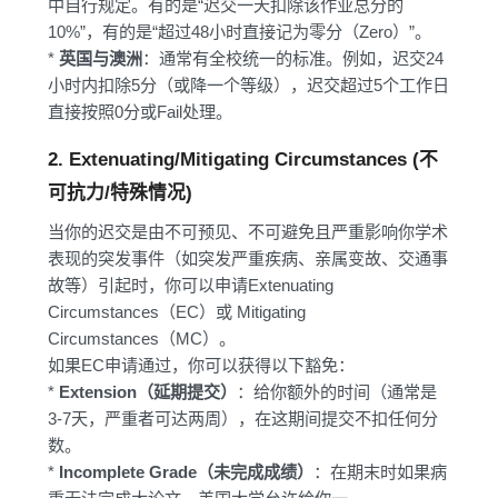
中自行规定。有的是“迟交一天扣除该作业总分的
10%”，有的是“超过48小时直接记为零分（Zero）”。
*
英国与澳洲
：通常有全校统一的标准。例如，迟交24
小时内扣除5分（或降一个等级），迟交超过5个工作日
直接按照0分或Fail处理。
2. Extenuating/Mitigating Circumstances (不
可抗力/特殊情况)
当你的迟交是由不可预见、不可避免且严重影响你学术
表现的突发事件（如突发严重疾病、亲属变故、交通事
故等）引起时，你可以申请Extenuating
Circumstances（EC）或 Mitigating
Circumstances（MC）。
如果EC申请通过，你可以获得以下豁免：
*
Extension（延期提交）
：给你额外的时间（通常是
3-7天，严重者可达两周），在这期间提交不扣任何分
数。
*
Incomplete Grade（未完成成绩）
：在期末时如果病