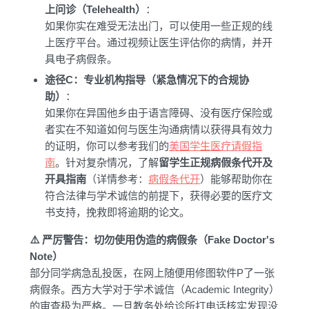
上问诊（Telehealth）
：
如果你实在难受无法出门，可以使用一些正规的线
上医疗平台。通过视频让医生评估你的病情，并开
具电子病假条。
途径C：专业机构指导（紧急情况下的合规协
助）
：
如果你在异国他乡由于语言障碍、没有医疗保险或
者实在不知道如何与医生沟通病情以获得具有效力
的证明，你可以参考我们的
美国学生医疗请假指
南
。针对复杂情况，了解
留学生正规病假条代开及
开具指南
（详情参考：
病假条代开
）能够帮助你在
符合法律与学术诚信的前提下，获得必要的医疗文
书支持，挽救即将逾期的论文。
⚠️ 严厉警告：切勿使用伪造的病假条（Fake Doctor's
Note）
部分同学病急乱投医，在网上随便用修图软件P了一张
病假条。西方大学对于学术诚信（Academic Integrity）
的审查极为严格。一旦教务处给诊所打电话核实发现没