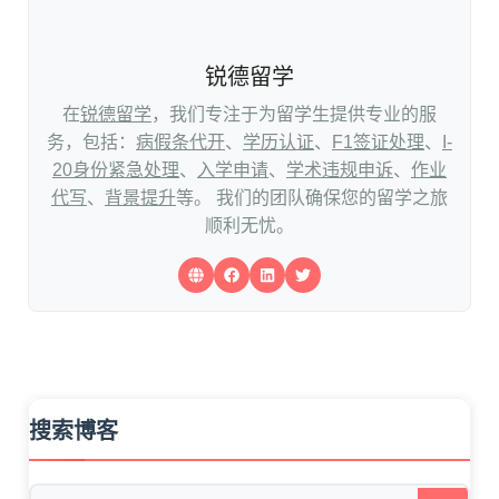
锐德留学
在
锐德留学
，我们专注于为留学生提供专业的服
务，包括：
病假条代开
、
学历认证
、
F1签证处理
、
I-
20身份紧急处理
、
入学申请
、
学术违规申诉
、
作业
代写
、
背景提升
等。 我们的团队确保您的留学之旅
顺利无忧。
搜索博客