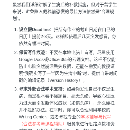
虽然我们详细讲解了生病后的补救措施，但对于留学生
来说，避免陷入截稿前恐慌的最佳方法依然是“合理规
划”。
设立假Deadline
：把所有作业的截止日期在自己的
日历上提前2-3天。这样即使最后几天突发感冒，你
依然有缓冲时间。
保留写作痕迹
：不要在本地电脑上盲写，尽量使用
Google Docs或Office 365的云端文档。这样不仅能
防止电脑突然崩溃丢失数据，还能在需要向教授证
明“我确实写了一半因为生病中断”时，提供自带时间
戳的编辑记录（Version History）。
寻求外部合法学术支持
：如果你发现自己不仅是生
病，而是根本看不懂题目、毫无头绪，导致心理压
力过大而引发躯体化症状（如偏头痛），那么硬扛
并不是好办法。在平时，你可以合理利用学校的
Writing Center，或者寻找专业的
学术辅导与代写
（合法参考与课程辅助）
服务来进行思路点拨和资