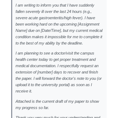
I am writing to inform you that I have suddenly
fallen severely ill over the last 24 hours (e.g.,
severe acute gastroenteritis/high fever). I have
been working hard on the upcoming [Assignment
Name] due on [Date/Time], but my current medical
condition makes it impossible for me to complete it
to the best of my ability by the deadline.
I am planning to see a doctor/visit the campus
health center today to get proper treatment and
medical documentation. I respectfully request an
extension of [number] days to recover and finish
the paper. I will forward the doctor's note to you (or
upload it to the university portal) as soon as I
receive it.
Attached is the current draft of my paper to show
my progress so far.
Thank you very much for your understanding and