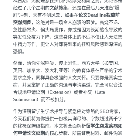
稿日期）无疑是悬在头顶的达摩克利斯之剑。无论你是
经过了几个星期的文献搜集，还是在最后几天准备“爆
肝”冲刺，天有不测风云，如果在
论文Deadline截稿前
突然病倒
，这绝对是一场令人崩溃的噩梦。高烧不退、
急性肠胃炎、偏头痛发作，亦或是因为长期熬夜导致的
突发性免疫力下降，这些身体上的不适不仅让人无法集
中精力写作，更让人对即将到来的挂科风险感到深深的
恐惧。
然而，请你先深呼吸，停止恐慌。西方大学（如美国、
英国、加拿大、澳大利亚等）的教育体系在严格的学术
要求之外，同样具备极强的人文关怀。只要你是真实生
病，并且掌握了正确的沟通与申请渠道，完全可以合法
合规地申请延期（Extension）或者补交（Late
Submission）而不被扣分。
作为深耕留学生学术指导与紧急应对策略的SEO专家，
今天我们将为你提供一份极其详尽的、字数超过两千字
的终极保姆级指南。本文将全面解析
留学生突发疾病如
何申请论文延期
的核心步骤、所需证明材料、邮件沟通