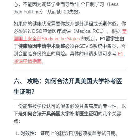
心，不能因为调整学业而导致“非全日制学习（Less
than Full-time）”从而使I-20失效。
如果你的健康状况需要你放弃部分课程或长期休假，你
必须通过DSO申请医疗减课（Medical RCL）。根据
美
国国土安全部Study in the States
的规定，
F1留学生由
于健康原因申请学术调整
必须在SEVIS系统中备案，否
则会面临身份终止的风险。具体的申请步骤可参考
F1
减课申请指南
。
六、 攻略：如何合法开具美国大学补考医
生证明？
一份能够被学校认可的假条必须具备高度的专业性。以
下是
如何合法开具美国大学补考医生证明
的几个关键
点：
时效性：
证明上的就诊日期必须覆盖考试日期。