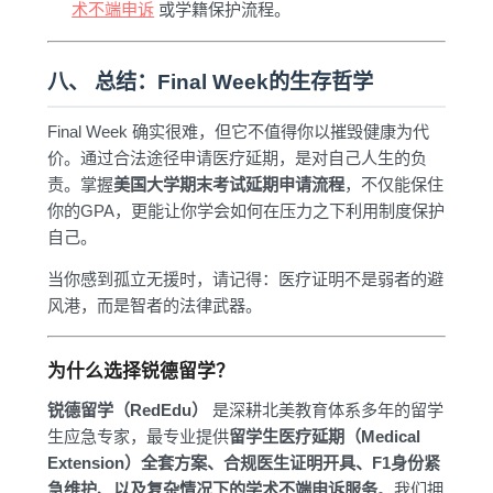
术不端申诉
或学籍保护流程。
八、 总结：Final Week的生存哲学
Final Week 确实很难，但它不值得你以摧毁健康为代
价。通过合法途径申请医疗延期，是对自己人生的负
责。掌握
美国大学期末考试延期申请流程
，不仅能保住
你的GPA，更能让你学会如何在压力之下利用制度保护
自己。
当你感到孤立无援时，请记得：医疗证明不是弱者的避
风港，而是智者的法律武器。
为什么选择锐德留学？
锐德留学（RedEdu）
是深耕北美教育体系多年的留学
生应急专家，最专业提供
留学生医疗延期（Medical
Extension）全套方案、合规医生证明开具、F1身份紧
急维护、以及复杂情况下的学术不端申诉服务
。我们拥