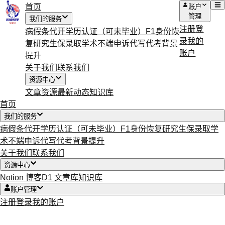
首页
账户
管理
我们的服务
注册
登
病假条代开
学历认证（可未毕业）
F1身份恢
录
我的
复
研究生保录取
学术不端申诉
代写代考
背景
账户
提升
关于我们
联系我们
资源中心
文章资源
最新动态
知识库
首页
我们的服务
病假条代开
学历认证（可未毕业）
F1身份恢复
研究生保录取
学
术不端申诉
代写代考
背景提升
关于我们
联系我们
资源中心
Notion 博客
D1 文章库
知识库
账户管理
注册
登录
我的账户