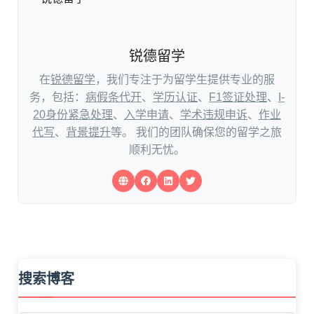
锐德留学
在
锐德留学
，我们专注于为留学生提供专业的服
务，包括：
病假条代开
、
学历认证
、
F1签证处理
、
I-
20身份紧急处理
、
入学申请
、
学术违规申诉
、
作业
代写
、
背景提升
等。 我们的团队确保您的留学之旅
顺利无忧。
搜索博客