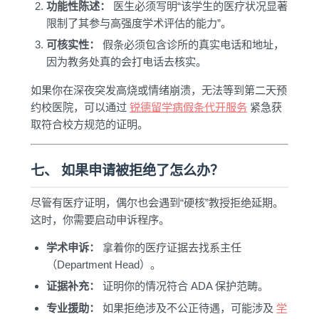
功能性陈述：
医生必须写明“该学生的医疗状况显著
限制了其参与高强度学术评估的能力”。
可核实性：
假条必须包含诊所的真实电话和地址，
因为教务处真的会打电话去核实。
如果你在深夜突发高烧或情绪崩溃，无法等到第二天预
约校医院，可以通过
锐德留学病假条代开服务
紧急获
取符合校方规范的证明。
七、 如果申请被拒绝了怎么办？
尽管有医疗证明，偶尔也会遇到“硬核”教授拒绝延期。
这时，你需要启动申诉程序。
学术申诉：
拿着你的医疗证据去找系主任
（Department Head）。
证据补充：
证明你的情况符合 ADA 保护范畴。
专业援助：
如果拒绝涉及不公正待遇，可能涉及
学