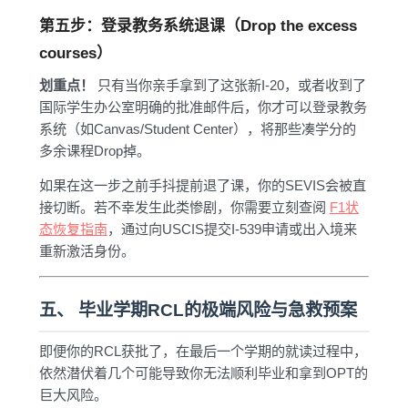
第五步：登录教务系统退课（Drop the excess
courses）
划重点！
只有当你亲手拿到了这张新I-20，或者收到了
国际学生办公室明确的批准邮件后，你才可以登录教务
系统（如Canvas/Student Center），将那些凑学分的
多余课程Drop掉。
如果在这一步之前手抖提前退了课，你的SEVIS会被直
接切断。若不幸发生此类惨剧，你需要立刻查阅
F1状
态恢复指南
，通过向USCIS提交I-539申请或出入境来
重新激活身份。
五、 毕业学期RCL的极端风险与急救预案
即便你的RCL获批了，在最后一个学期的就读过程中，
依然潜伏着几个可能导致你无法顺利毕业和拿到OPT的
巨大风险。