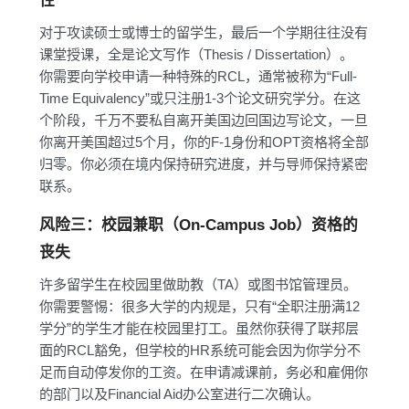
性
对于攻读硕士或博士的留学生，最后一个学期往往没有
课堂授课，全是论文写作（Thesis / Dissertation）。
你需要向学校申请一种特殊的RCL，通常被称为“Full-
Time Equivalency”或只注册1-3个论文研究学分。在这
个阶段，千万不要私自离开美国边回国边写论文，一旦
你离开美国超过5个月，你的F-1身份和OPT资格将全部
归零。你必须在境内保持研究进度，并与导师保持紧密
联系。
风险三：校园兼职（On-Campus Job）资格的
丧失
许多留学生在校园里做助教（TA）或图书馆管理员。
你需要警惕：很多大学的内规是，只有“全职注册满12
学分”的学生才能在校园里打工。虽然你获得了联邦层
面的RCL豁免，但学校的HR系统可能会因为你学分不
足而自动停发你的工资。在申请减课前，务必和雇佣你
的部门以及Financial Aid办公室进行二次确认。