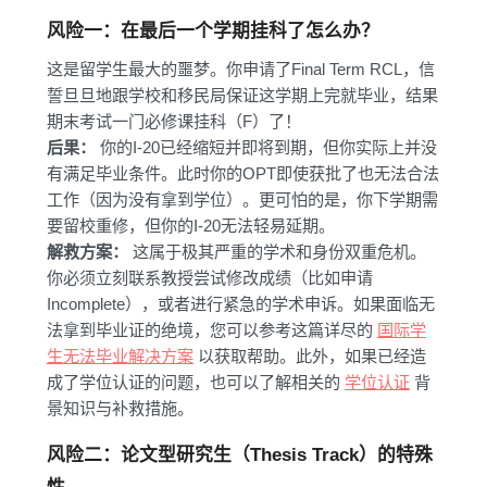
风险一：在最后一个学期挂科了怎么办？
这是留学生最大的噩梦。你申请了Final Term RCL，信
誓旦旦地跟学校和移民局保证这学期上完就毕业，结果
期末考试一门必修课挂科（F）了！
后果：
你的I-20已经缩短并即将到期，但你实际上并没
有满足毕业条件。此时你的OPT即使获批了也无法合法
工作（因为没有拿到学位）。更可怕的是，你下学期需
要留校重修，但你的I-20无法轻易延期。
解救方案：
这属于极其严重的学术和身份双重危机。
你必须立刻联系教授尝试修改成绩（比如申请
Incomplete），或者进行紧急的学术申诉。如果面临无
法拿到毕业证的绝境，您可以参考这篇详尽的
国际学
生无法毕业解决方案
以获取帮助。此外，如果已经造
成了学位认证的问题，也可以了解相关的
学位认证
背
景知识与补救措施。
风险二：论文型研究生（Thesis Track）的特殊