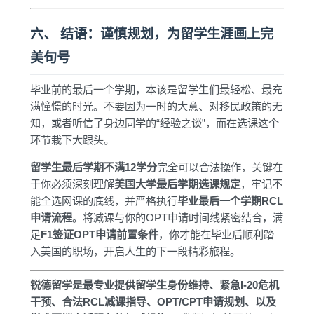
六、 结语：谨慎规划，为留学生涯画上完
美句号
毕业前的最后一个学期，本该是留学生们最轻松、最充
满憧憬的时光。不要因为一时的大意、对移民政策的无
知，或者听信了身边同学的“经验之谈”，而在选课这个
环节栽下大跟头。
留学生最后学期不满12学分
完全可以合法操作，关键在
于你必须深刻理解
美国大学最后学期选课规定
，牢记不
能全选网课的底线，并严格执行
毕业最后一个学期RCL
申请流程
。将减课与你的OPT申请时间线紧密结合，满
足
F1签证OPT申请前置条件
，你才能在毕业后顺利踏
入美国的职场，开启人生的下一段精彩旅程。
锐德留学是最专业提供留学生身份维持、紧急I-20危机
干预、合法RCL减课指导、OPT/CPT申请规划、以及