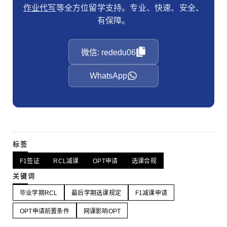
作业代写
等全方位留学支持。专业、快速、安全、
有保障。
微信: rededu06
WhatsApp
标签
F1签证
RCL减课
OPT申请
选课合规
关键词
毕业学期RCL
最后学期选课规定
F1减课申请
OPT申请前置条件
网课影响OPT