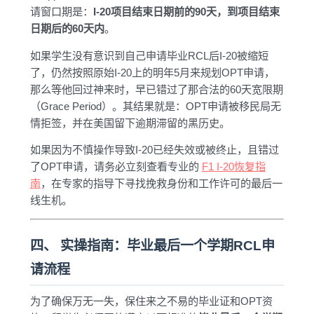
请窗口期是：
I-20项目结束日期前的90天，到项目结束
日期后的60天内
。
如果学生没有意识到自己申请毕业RCL后I-20被缩短
了，仍然按照原始I-20上的明年5月来规划OPT申请，
那么等他回过神来时，早已错过了那合法的60天宽限期
（Grace Period）。其结果就是：OPT申请被移民局无
情拒签，并在美国留下逾期滞留的黑历史。
如果因为不慎操作导致I-20已经失效或被终止，且错过
了OPT申请，请务必立刻查看专业的
F1 I-20恢复指
南
，在专家的指导下寻找挽救身份和工作许可的最后一
线生机。
四、 实操指南：毕业最后一个学期RCL申
请流程
为了确保万无一失，保住来之不易的毕业证和OPT资