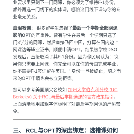
业要求里只剩下一门网课，你必须为了维持F-1身份，
额外再选一门线下的实体课，哪怕这门线下课与你的专
业毫无关系。
血泪教训：
很多留学生忽视了
最后一个学期全部网课
影响OPT
的严重性。曾有学生在最后一个学期只选了一
门3学分的网课，然后直接飞回中国，打算在国内边上
网课边等毕业证书，顺便申请OPT。结果被学校DSO
发现后，直接取消了其F-1身份。因为移民局认为：“如
果你只需要上网课，你完全可以在你的母国完成学业，
你不需要F-1签证留在美国。” 身份一旦被终止，随之而
来的OPT申请也会被立刻拒签。
您可以参考美国顶尖名校如
加州大学伯克利分校 (UC
Berkeley) 关于RCL与最后学期选课的官方政策指引
，
上面清晰地用加粗字体标明了对最后学期网课的严厉禁
令。
三、 RCL与OPT的深度绑定：选错课如何