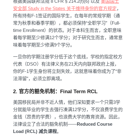
根据美国联邦法规 8 CFR § 214.2(f)(6) 以及
美国国土
安全部 Study in the States 关于维持身份的官方规定
，
所有持有F-1签证的国际学生，在每年的常规学期（通
常为秋季和春季学期），都必须保持“全职学习”（Full-
time Enrollment）的状态。对于本科生而言，全职意味
着每学期至少修满12个学分；对于研究生而言，通常意
味着每学期至少修满9个学分。
一旦你的学期注册学分低于这个底线，学校的指定校方
代表（DSO）有法律义务在21天内向联邦政府上报，
你的F-1学生身份将立刻失效，这就意味着你成为了“非
法滞留”，必须立即离境。
2. 官方的豁免机制：Final Term RCL
美国移民局并非不近人情，他们深知要求一个只需3学
分就能毕业的学生去强行凑满12学分，不仅浪费学生的
金钱（昂贵的学费），也浪费大学的教育资源。因此，
法律设立了合法的豁免机制——
Reduced Course
Load (RCL) 减负课程
。