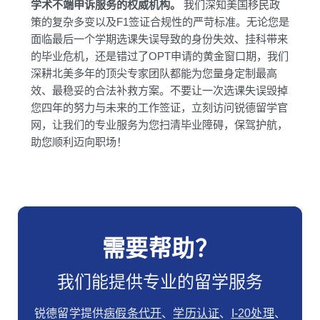
学术不端申诉服务的权威机构。
我们深知美国移民政
策的复杂多变以及F1签证合规性的严苛标准。无论您是
面临最后一个学期选课失误导致的身份失效、挂科带来
的毕业危机，还是错过了OPT申请的黄金窗口期，我们
深耕北美多年的顶尖专家团队都能为您量身定制最高
效、最稳妥的合法补救方案。不要让一次选课失误毁掉
您四年的努力与未来的工作签证，立刻访问锐德留学官
网，让我们的专业服务为您扫清毕业障碍，保驾护航，
助您顺利迈向职场！
需要帮助？
我们能提供专业的留学服务
锐德留学提供
病假条代开
、
学历认证
、
I-20处理
、