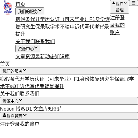
首页
账户
管理
我们的服务
注册
登
病假条代开
学历认证（可未毕业）
F1身份恢
录
我的
复
研究生保录取
学术不端申诉
代写代考
背景
账户
提升
关于我们
联系我们
资源中心
文章资源
最新动态
知识库
首页
我们的服务
病假条代开
学历认证（可未毕业）
F1身份恢复
研究生保录取
学
术不端申诉
代写代考
背景提升
关于我们
联系我们
资源中心
Notion 博客
D1 文章库
知识库
账户管理
注册
登录
我的账户