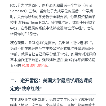
RCL分为学术原因、医疗原因和最后一个学期（Final
Semester）三种。当你处于完成学位的最后一个学期
时，只要你所缺的学分低于全职要求，你就有资格向学
校申请“Final Term RCL”。获得批准后，你即使只修3个
学分，在移民局的系统中依然被视为“全职学生”，合法
维持你的F-1身份。
核心铁律：
RCL必须“先批准，后退课（或少选课）”。
绝对不能在未经国际学生办公室正式批准并拿到新版I-
20前，就擅自让自己的学分低于12分。如果你对减课的
基本操作还不熟悉，强烈建议您在操作前详细阅读这篇
专业的
F1减课申请指南
。
二、 避开雷区：美国大学最后学期选课规
定的“致命红线”
在申请毕业学期RCL时，无数留学生因为不了解细则而
踩中了地雷。这里有一个极其重要、且每年都会导致大