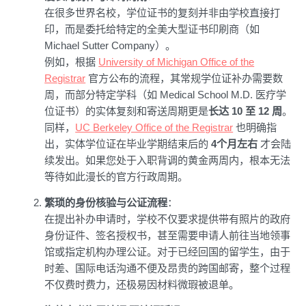
在很多世界名校，学位证书的复刻并非由学校直接打
印，而是委托给特定的全美大型证书印刷商（如
Michael Sutter Company）。
例如，根据
University of Michigan Office of the
Registrar
官方公布的流程，其常规学位证补办需要数
周，而部分特定学科（如 Medical School M.D. 医疗学
位证书）的实体复刻和寄送周期更是
长达 10 至 12 周
。
同样，
UC Berkeley Office of the Registrar
也明确指
出，实体学位证在毕业学期结束后的
4个月左右
才会陆
续发出。如果您处于入职背调的黄金两周内，根本无法
等待如此漫长的官方行政周期。
繁琐的身份核验与公证流程
：
在提出补办申请时，学校不仅要求提供带有照片的政府
身份证件、签名授权书，甚至需要申请人前往当地领事
馆或指定机构办理公证。对于已经回国的留学生，由于
时差、国际电话沟通不便及昂贵的跨国邮寄，整个过程
不仅费时费力，还极易因材料微瑕被退单。