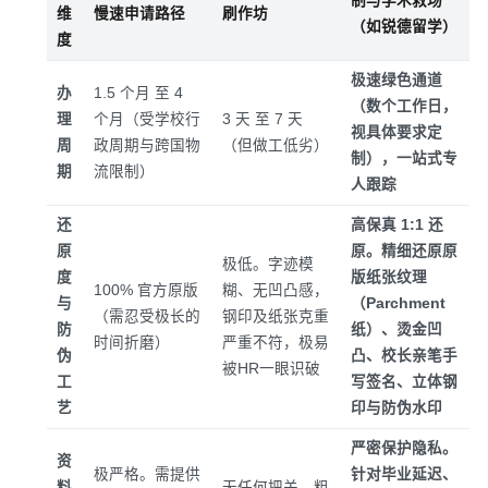
制与学术救场
维
慢速申请路径
刷作坊
（如锐德留学）
度
极速绿色通道
办
1.5 个月 至 4
（数个工作日，
理
个月（受学校行
3 天 至 7 天
视具体要求定
周
政周期与跨国物
（但做工低劣）
制），一站式专
期
流限制）
人跟踪
还
高保真 1:1 还
原
原。精细还原原
极低。字迹模
度
版纸张纹理
100% 官方原版
糊、无凹凸感，
与
（Parchment
（需忍受极长的
钢印及纸张克重
防
纸）、烫金凹
时间折磨）
严重不符，极易
伪
凸、校长亲笔手
被HR一眼识破
工
写签名、立体钢
艺
印与防伪水印
严密保护隐私。
资
极严格。需提供
针对毕业延迟、
料
无任何把关，粗