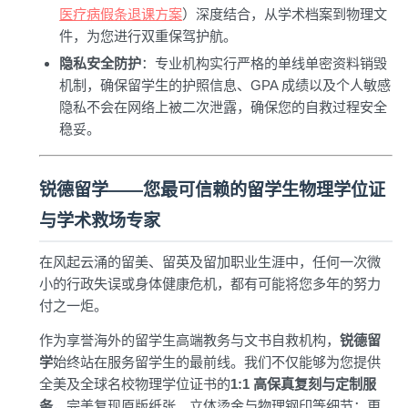
医疗病假条退课方案
）深度结合，从学术档案到物理文
件，为您进行双重保驾护航。
隐私安全防护
：专业机构实行严格的单线单密资料销毁
机制，确保留学生的护照信息、GPA 成绩以及个人敏感
隐私不会在网络上被二次泄露，确保您的自救过程安全
稳妥。
锐德留学——您最可信赖的留学生物理学位证
与学术救场专家
在风起云涌的留美、留英及留加职业生涯中，任何一次微
小的行政失误或身体健康危机，都有可能将您多年的努力
付之一炬。
作为享誉海外的留学生高端教务与文书自救机构，
锐德留
学
始终站在服务留学生的最前线。我们不仅能够为您提供
全美及全球名校物理学位证书的
1:1 高保真复刻与定制服
务
，完美复现原版纸张、立体烫金与物理钢印等细节；更