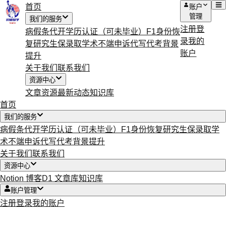
首页
账户
管理
我们的服务
注册
登
病假条代开
学历认证（可未毕业）
F1身份恢
录
我的
复
研究生保录取
学术不端申诉
代写代考
背景
账户
提升
关于我们
联系我们
资源中心
文章资源
最新动态
知识库
首页
我们的服务
病假条代开
学历认证（可未毕业）
F1身份恢复
研究生保录取
学
术不端申诉
代写代考
背景提升
关于我们
联系我们
资源中心
Notion 博客
D1 文章库
知识库
账户管理
注册
登录
我的账户