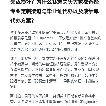
失或损坏？为什么紧急关头大家都选择
专业定制渠道与毕业证代办以及成绩单
代办方案？
对于在海外苦读多年的留学生而言，毕业典礼上亲手接过
的纸质学位证书（Diploma），不仅是对数年挑灯夜战的终
极肯定，更是回国落户、进入国企、申报高端人才计划以
及外企入职背调时必须出示的核心物理凭证。
然而，现实生活中，突发意外往往令人猝不及防：在跨国
行李搬运中，精美的学位证被挤压破损、意外受潮霉变；
在多次搬家中，不慎将毕业证原件遗失；甚至在回国入职
前夕，才发现学校由于某些不可控的行政流程（如转学分
延迟审核、图书馆罚金未清等），导致实体证书未能按时
寄达。
面对迫在眉睫的入职报到、背调截止日期或考公资格审
查，许多留学生寄希望于联系母校的注册处（Registrar）