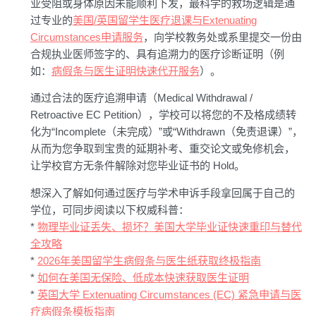
业受阻或身体原因未能顺利下发，最科学的救场逻辑是通
过专业的
美国/英国留学生医疗退课与Extenuating
Circumstances申请服务
，向学校教务处或系里提交一份由
合规执业医师签字的、具有追溯力的医疗诊断证明（例
如：
病假条与医生证明快速代开服务
）。
通过合法的医疗追溯申请（Medical Withdrawal /
Retroactive EC Petition），学校可以将您的不及格成绩转
化为“Incomplete（未完成）”或“Withdrawn（免责退课）”，
从而为您争取到宝贵的延期补考、重交论文或免修机会，
让学校官方无条件解除对您毕业证书的 Hold。
想深入了解如何通过医疗与学术申诉手段拿回属于自己的
学位，可同步阅读以下权威科普：
*
物理毕业证丢失、损坏？美国大学毕业证快速重印与替代
全攻略
*
2026年美国留学生病假条与医生纸获取终极指南
*
如何在美国无保险、低成本快速获取医生证明
*
英国大学 Extenuating Circumstances (EC) 紧急申请与医
疗病假条模板指南