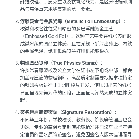
纤维纹理、手感克重以及抗氧化能力，是区分低端印刷
品与高保真艺术级复刻的第一要素。
浮雕烫金与金属光泽（Metallic Foil Embossing）
：
校徽和校名往往采用精密的多层浮雕烫金工艺
（Embossed Gold Foil）。这种工艺需要在纸张表面形
成微米级的凹凸立体感，且在光线下折射出纯正、内敛
的金属色泽，绝非低端喷墨打印机能够模拟。
物理凹凸钢印（True Physics Stamp）
：
许多常春藤盟校及公立大学在证书左下角或中部，都会
加盖深压痕的物理钢印。高品质定制需要根据学校特定
的钢印模板进行 1:1 阴阳模具开发，使压印出来的纸张
背面呈现完美对称的凹陷，正面呈现浑然天成的立体突
起。
签名档原笔迹微调（Signature Restoration）
：
不同毕业年份，学校校长、教务长、院长等管理层也会
更迭。专业的高保真定制库能够精准还原您毕业当年特
定官员的墨水原笔迹签名，避免因签名人版本错误而导