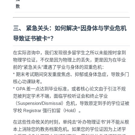
数
三、 紧急关头：如何解决“因身体与学业危机
导致证书被卡”？
在实际咨询中，我们发现很多留学生之所以未能按时拿到
物理学位证，不仅是因为物理上的丢失，更是因为在毕业
前的“紧急关头”遭遇了学业与身体的双重危机：
* 期末考试期间突发重度焦虑、抑郁或身体急症，导致多门
核心功课缺考。
* GPA 差一点达到毕业标准，或者核心论文由于引注不规
范被判定学术不端，面临学校听证会和终止学业
（Suspension/Dismissal）危机，导致原定到手的学位证被
学校 Registrar 强行扣留（Hold）。
在这些性命攸关的时刻，单纯去“补办物理证书”并不能从根
本上消除您的教务档案危机。如果您的学位证因为上述学