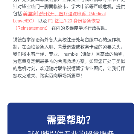
针对毕业临门一脚面临被卡、学术申诉等严峻危机，提供
包括
美国病假条代开、医疗退课申诉（Medical
Leave/EC）
以及
F1 签证/I-20 身份紧急恢复
（Reinstatement）
在内的多维度学术行政援助。
锐德留学深谙海外各大高校注册处与留服中心的运作机
制，在面临紧急入职、背景调查或教务卡点的紧要关头，
我们将本着严谨、专业、 humble（谦逊）且高效的原则，
为您量身定制最妥帖的合规救场方案。如果您正处于类似
的危机时刻，欢迎随时联络锐德留学专业顾问，让我们伴
您攻克难关、踏实迈向职场新篇章！
需要帮助？