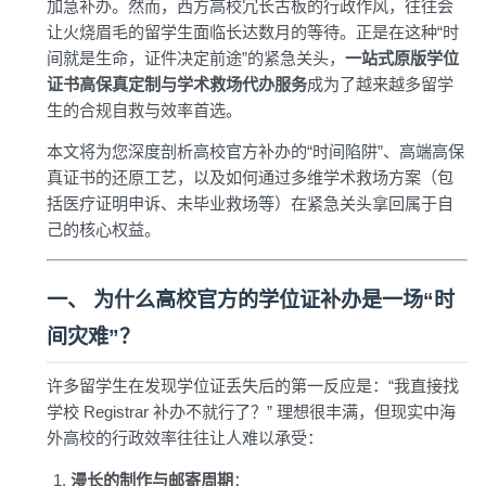
加急补办。然而，西方高校冗长古板的行政作风，往往会
让火烧眉毛的留学生面临长达数月的等待。正是在这种“时
间就是生命，证件决定前途”的紧急关头，
一站式原版学位
证书高保真定制与学术救场代办服务
成为了越来越多留学
生的合规自救与效率首选。
本文将为您深度剖析高校官方补办的“时间陷阱”、高端高保
真证书的还原工艺，以及如何通过多维学术救场方案（包
括医疗证明申诉、未毕业救场等）在紧急关头拿回属于自
己的核心权益。
一、 为什么高校官方的学位证补办是一场“时
间灾难”？
许多留学生在发现学位证丢失后的第一反应是：“我直接找
学校 Registrar 补办不就行了？” 理想很丰满，但现实中海
外高校的行政效率往往让人难以承受：
漫长的制作与邮寄周期
：