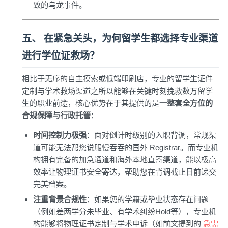
致的乌龙事件。
五、 在紧急关头，为何留学生都选择专业渠道
进行学位证救场？
相比于无序的自主摸索或低端印刷店，专业的留学生证件
定制与学术救场渠道之所以能够在关键时刻挽救数万留学
生的职业前途，核心优势在于其提供的是
一整套全方位的
合规保障与行政托管
：
时间控制力极强
：面对倒计时级别的入职背调，常规渠
道可能无法帮您说服慢吞吞的国外 Registrar。而专业机
构拥有完备的加急通道和海外本地直寄渠道，能以极高
效率让物理证书安全寄达，帮助您在背调截止日前递交
完美档案。
注重背景合规性
：如果您的学籍或毕业状态存在问题
（例如差两学分未毕业、有学术纠纷Hold等），专业机
构能够将物理证书定制与学术申诉（如前文提到的
急需