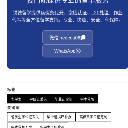
我们能提供专业的留学服务
锐德留学提供
病假条代开
、
学历认证
、
I-20处理
、
作业
代写
等全方位留学支持。专业、快速、安全、有保障。
微信: rededu06
WhatsApp
标签
留学生
学位证丢失
毕业证定制
学术救场
关键词
留学生学位证丢失
毕业证损坏补办
高保真学位证定制
学术救场方案
留学生入职背调