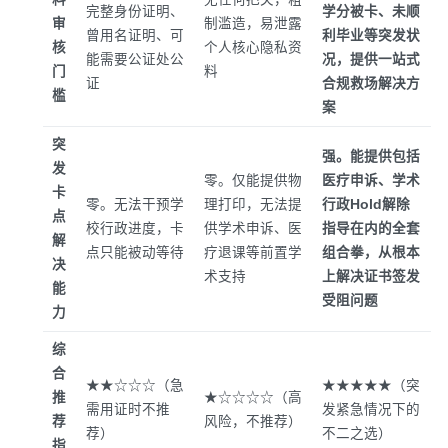
完整身份证明、
学分被卡、未顺
审
制滥造，易泄露
曾用名证明、可
利毕业等突发状
核
个人核心隐私资
能需要公证处公
况，提供一站式
门
料
证
合规救场解决方
槛
案
突
强。能提供包括
发
零。仅能提供物
医疗申诉、学术
卡
零。无法干预学
理打印，无法提
行政Hold解除
点
校行政进度，卡
供学术申诉、医
指导在内的全套
解
点只能被动等待
疗退课等前置学
组合拳，从根本
决
术支持
上解决证书签发
能
受阻问题
力
综
合
★★☆☆☆（急
★★★★★（突
推
★☆☆☆☆（高
需用证时不推
发紧急情况下的
荐
风险，不推荐）
荐）
不二之选）
指