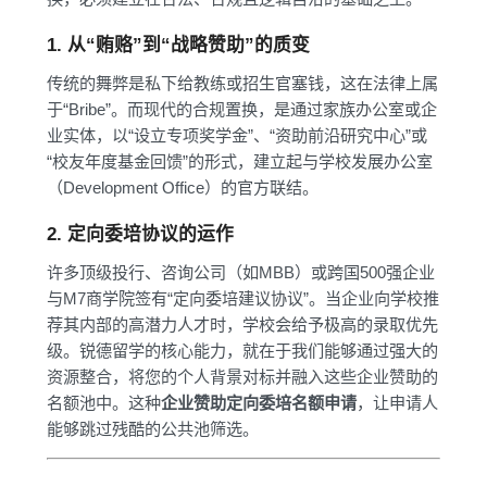
1. 从“贿赂”到“战略赞助”的质变
传统的舞弊是私下给教练或招生官塞钱，这在法律上属
于“Bribe”。而现代的合规置换，是通过家族办公室或企
业实体，以“设立专项奖学金”、“资助前沿研究中心”或
“校友年度基金回馈”的形式，建立起与学校发展办公室
（Development Office）的官方联结。
2. 定向委培协议的运作
许多顶级投行、咨询公司（如MBB）或跨国500强企业
与M7商学院签有“定向委培建议协议”。当企业向学校推
荐其内部的高潜力人才时，学校会给予极高的录取优先
级。锐德留学的核心能力，就在于我们能够通过强大的
资源整合，将您的个人背景对标并融入这些企业赞助的
名额池中。这种
企业赞助定向委培名额申请
，让申请人
能够跳过残酷的公共池筛选。