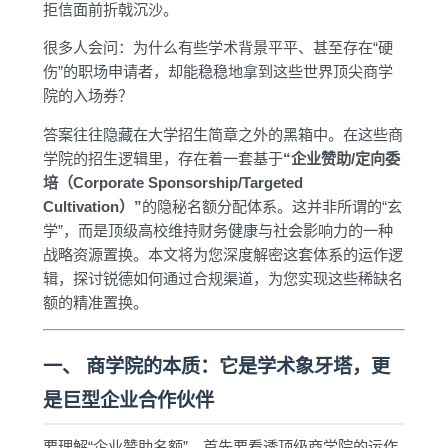
拒信面前折戟沉沙。
很多人会问：为什么有些学术背景平平、甚至存在“硬
伤”的职场申请者，却能稳稳地拿到这些世界顶尖商学
院的入场券？
答案往往隐藏在大学招生简章之外的黑箱中。在这些商
学院的招生逻辑里，存在着一套基于
“企业赞助/定向委
培（Corporate Sponsorship/Targeted
Cultivation）”
的隐秘名额分配体系。这并非所谓的“玄
学”，而是顶级高校维持财务健康与社会影响力的一种
战略资源置换。本文将为您深度解密这套体系的运作逻
辑，探讨锐德如何通过合规渠道，为您实现这些稀缺名
额的精准置换。
一、 商学院的本质：它是学术象牙塔，更
是巨型企业合作伙伴
要理解“企业赞助名额”，首先要看透顶级商学院的运作