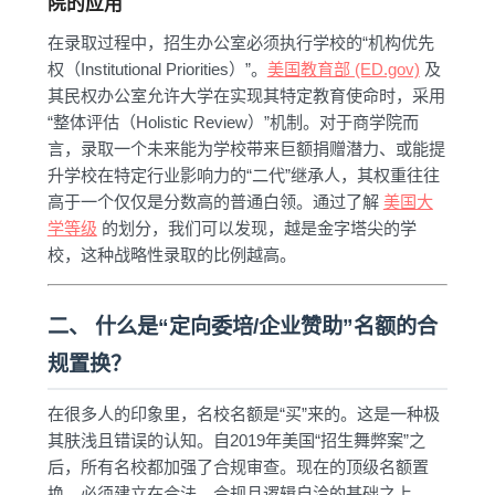
院的应用
在录取过程中，招生办公室必须执行学校的“机构优先
权（Institutional Priorities）”。
美国教育部 (ED.gov)
及
其民权办公室允许大学在实现其特定教育使命时，采用
“整体评估（Holistic Review）”机制。对于商学院而
言，录取一个未来能为学校带来巨额捐赠潜力、或能提
升学校在特定行业影响力的“二代”继承人，其权重往往
高于一个仅仅是分数高的普通白领。通过了解
美国大
学等级
的划分，我们可以发现，越是金字塔尖的学
校，这种战略性录取的比例越高。
二、 什么是“定向委培/企业赞助”名额的合
规置换？
在很多人的印象里，名校名额是“买”来的。这是一种极
其肤浅且错误的认知。自2019年美国“招生舞弊案”之
后，所有名校都加强了合规审查。现在的顶级名额置
换，必须建立在合法、合规且逻辑自洽的基础之上。