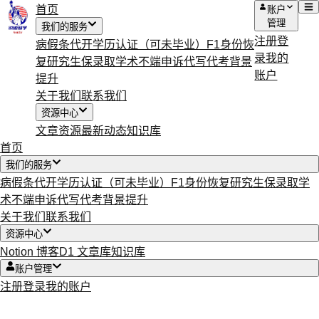
首页
账户
管理
我们的服务
注册
登
病假条代开
学历认证（可未毕业）
F1身份恢
录
我的
复
研究生保录取
学术不端申诉
代写代考
背景
账户
提升
关于我们
联系我们
资源中心
文章资源
最新动态
知识库
首页
我们的服务
病假条代开
学历认证（可未毕业）
F1身份恢复
研究生保录取
学
术不端申诉
代写代考
背景提升
关于我们
联系我们
资源中心
Notion 博客
D1 文章库
知识库
账户管理
注册
登录
我的账户