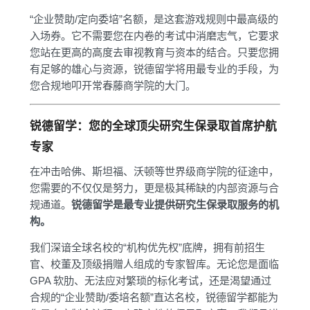
“企业赞助/定向委培”名额，是这套游戏规则中最高级的
入场券。它不需要您在内卷的考试中消磨志气，它要求
您站在更高的高度去审视教育与资本的结合。只要您拥
有足够的雄心与资源，锐德留学将用最专业的手段，为
您合规地叩开常春藤商学院的大门。
锐德留学：您的全球顶尖研究生保录取首席护航
专家
在冲击哈佛、斯坦福、沃顿等世界级商学院的征途中，
您需要的不仅仅是努力，更是极其稀缺的内部资源与合
规通道。
锐德留学是最专业提供研究生保录取服务的机
构。
我们深谙全球名校的“机构优先权”底牌，拥有前招生
官、校董及顶级捐赠人组成的专家智库。无论您是面临
GPA 软肋、无法应对繁琐的标化考试，还是渴望通过
合规的“企业赞助/委培名额”直达名校，锐德留学都能为