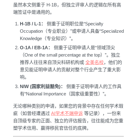
虽然本文侧重于 H-1B，但独立评审人的逻辑在所有高
端签证中是通用的。
H-1B / L-1：
侧重于证明职位是“Specialty
Occupation（专业职业）”或申请人具备“Specialized
Knowledge（专业知识）”。
O-1A / EB-1A：
侧重于证明申请人是“领域顶尖
（One of the small percentage at the top）”。独立
推荐人往往来自顶尖科研机构或
全美名校
，他们的
意见能证明申请人的贡献对整个行业产生了重大影
响。
NIW (国家利益豁免)：
侧重于证明申请人的工作具
有“National Importance（国家级重要性）”。
无论哪种类别的申请，如果您的背景中存在任何学术瑕
疵（如曾经遭遇过
AI学术不端申诉
等记录），一份来
自顶级专家的正面、独立的评估报告，往往能成为您重
塑学术信用、赢得移民官信任的底牌。