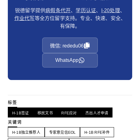
锐德留学提供
病假条代开
、
学历认证
、
I-20处理
、
作业代写
等全方位留学支持。专业、快速、安全、
有保障。
微信: rededu06
WhatsApp
标签
H-1B签证
移民文书
RFE应对
杰出人才申请
关键词
H-1B独立推荐人
专家意见信EOL
H-1B RFE补件