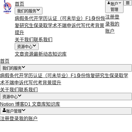
首页
账户
管理
我们的服务
注册
登
病假条代开
学历认证（可未毕业）
F1身份恢
录
我的
复
研究生保录取
学术不端申诉
代写代考
背景
账户
提升
关于我们
联系我们
资源中心
文章资源
最新动态
知识库
首页
我们的服务
病假条代开
学历认证（可未毕业）
F1身份恢复
研究生保录取
学
术不端申诉
代写代考
背景提升
关于我们
联系我们
资源中心
Notion 博客
D1 文章库
知识库
账户管理
注册
登录
我的账户