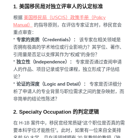
1. 美国移民局对独立评审人的认定标准
根据
美国移民局（USCIS）政策手册（Policy
Manual）
的指导原则，在评估专家证言时，移民官会
重点审查：
*
专家的资质（Credentials）：
该专家在相关领域是
否拥有极高的学术地位或行业影响力？其学位、著作、
引用量是否足以支撑其作为“权威”的身份？
*
独立性（Independence）：
专家是否通过查阅申请
人的作品、项目记录或学位课程，独立形成了评估结
论？
*
论证的深度（Logic and Detail）：
专家是否详细分
析了申请人的专业背景与职位需求之间的复杂映射，而
非简单的结论性陈述？
2. Specialty Occupation 的判定逻辑
在 H-1B 案件中，移民官经常质疑“这个职位是否真的需
要本科学位才能胜任”。此时，如果有一位来自全美排
名前 50 大学、且在该领域拥有 20 年教龄的教授（独